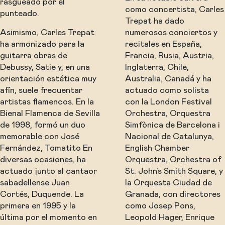
rasgueado por el
como concertista, Carles
punteado.
Trepat ha dado
Asimismo, Carles Trepat
numerosos conciertos y
ha armonizado para la
recitales en España,
guitarra obras de
Francia, Rusia, Austria,
Debussy, Satie y, en una
Inglaterra, Chile,
orientación estética muy
Australia, Canadá y ha
afín, suele frecuentar
actuado como solista
artistas flamencos. En la
con la London Festival
Bienal Flamenca de Sevilla
Orchestra, Orquestra
de 1998, formó un duo
Simfònica de Barcelona i
memorable con José
Nacional de Catalunya,
Fernández, Tomatito En
English Chamber
diversas ocasiones, ha
Orquestra, Orchestra of
actuado junto al cantaor
St. John’s Smith Square, y
sabadellense Juan
la Orquesta Ciudad de
Cortés, Duquende. La
Granada, con directores
primera en 1995 y la
como Josep Pons,
última por el momento en
Leopold Hager, Enrique