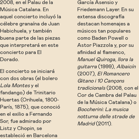
2008, en el Palau de la
García Asensio y
Música Catalana. En
Friedemann Layer. En su
aquel concierto incluyó la
extensa discografía
célebre granaína de Juan
destacan homenajes a
Habichuela, y también
músicos tan populares
buena parte de las piezas
como Baden Powell o
que interpretará en este
Astor Piazzola y, por su
concierto para El
afinidad al flamenco,
Dorado.
Manuel Quiroga, llora la
guitarra
(1999),
Albaicín
El concierto se iniciará
(2007),
El Romancero
con dos obras (el bolero
Gitano i 10 Cançons
Lola Montes
y el
tradicionals
(2008, con el
fandango) de Trinitario
Cor de Cambra del Palau
Huertas (Orihuela, 1800-
de la Música Catalana) o
París, 1875), que conoció
Boccherini: La musica
en el exilio a Fernando
notturna delle strade de
Sor, fue admirado por
Madrid
(2011).
Listz y Chopin, se
estableció en Barcelona