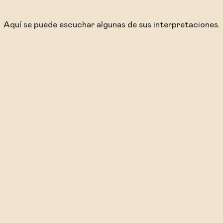
Aquí se puede escuchar algunas de sus interpretaciones.
Entrada a los conciertos: 15 € (socios