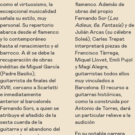
como el virtuosismo, la
flamenco. Además de
excepcional musicalidad
obras del propio
señala su estilo, muy
Fernando Sor (
Les
personal. Su repertorio
Adieux
,
6a. Fantasía
) y de
abarca desde el flamenco
Julián Arcas (su célebre
y lo contemporáneo
Soleá), Carles Trepat
hasta el renacimiento y el
interpretará piezas de
barroco. A él se debe la
Francisco Tàrrega,
recuperación de obras
Miquel Llovet, Emili Pujol
inéditas de Miguel García
y Magí Alegre,
(Padre Basilio),
guitarristas todos ellos
guitarrista de finales del
muy vinculados a
XVIII, cercano a Scarlatti
Barcelona. El recurso a
e inmediatamente
guitarras históricas,
anterior al barcelonés
como la construida por
Fernando Sors, a quien se
Antonio de Torres, dará
atribuye el añadido de la
un particular relieve a la
sexta cuerda de la
audición
guitarra y el abandono del
En su notable carrera