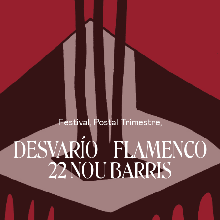
Festival
,
Postal Trimestre
,
DESVARÍO – FLAMENCO
22 NOU BARRIS