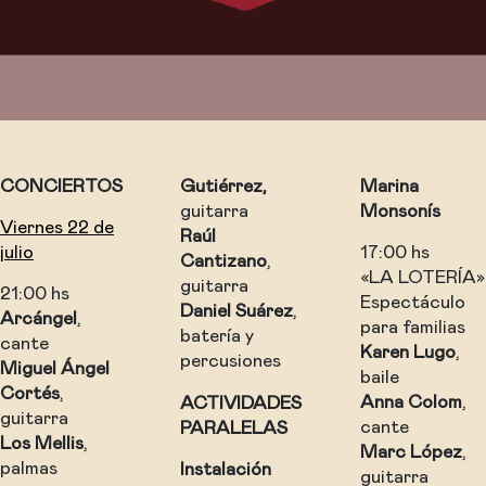
CONCIERTOS
Gutiérrez,
Marina
guitarra
Monsonís
Viernes 22 de
Raúl
julio
17:00 hs
Cantizano
,
«LA LOTERÍA»
guitarra
21:00 hs
Espectáculo
Daniel Suárez
,
Arcángel
,
para familias
batería y
cante
Karen Lugo
,
percusiones
Miguel Ángel
baile
Cortés
,
Anna Colom
,
ACTIVIDADES
guitarra
cante
PARALELAS
Los Mellis
,
Marc López
,
palmas
Instalación
guitarra