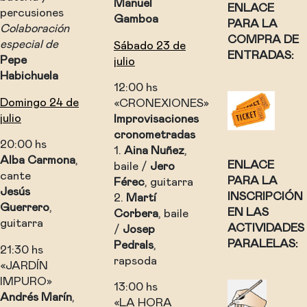
Manuel
ENLACE
percusiones
Gamboa
PARA LA
Colaboración
COMPRA DE
especial de
Sábado 23 de
ENTRADAS:
Pepe
julio
Habichuela
12:00 hs
Domingo 24 de
«CRONEXIONES»
julio
Improvisaciones
cronometradas
20:00 hs
1.
Aina Nuñez
,
Alba Carmona
,
ENLACE
baile /
Jero
cante
PARA LA
Férec
, guitarra
Jesús
INSCRIPCIÓN
2.
Martí
Guerrero
,
EN LAS
Corbera
, baile
guitarra
ACTIVIDADES
/
Josep
PARALELAS:
Pedrals
,
21:30 hs
rapsoda
«JARDÍN
IMPURO»
13:00 hs
Andrés Marín
,
«LA HORA