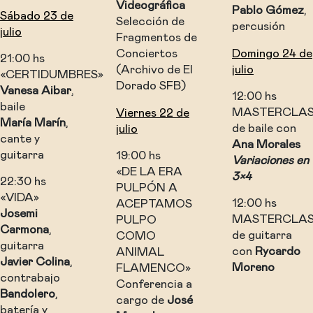
Videográfica
Pablo Gómez
,
Sábado 23 de
Selección de
percusión
julio
Fragmentos de
Conciertos
Domingo 24 de
21:00 hs
(Archivo de El
julio
«CERTIDUMBRES»
Dorado SFB)
Vanesa Aibar
,
12:00 hs
baile
MASTERCLA
Viernes 22 de
María Marín
,
de baile con
julio
cante y
Ana Morales
guitarra
19:00 hs
Variaciones en
«DE LA ERA
3×4
22:30 hs
PULPÓN A
«VIDA»
12:00 hs
ACEPTAMOS
Josemi
MASTERCLA
PULPO
Carmona
,
de guitarra
COMO
guitarra
con
Rycardo
ANIMAL
Javier Colina
,
Moreno
FLAMENCO»
contrabajo
Conferencia a
Bandolero
,
cargo de
José
batería y