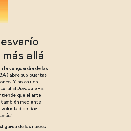
esvarío
 más allá
n la vanguardia de las
BA) abre sus puertas
iones. Y no es una
ltural ElDorado SFB,
ntiende que el arte
o también mediante
a voluntad de dar
smás”.
ligarse de las raíces