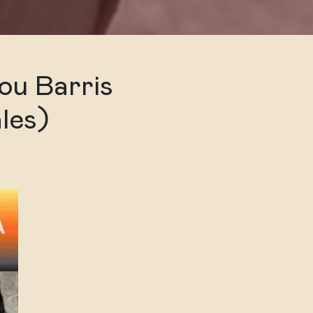
u Barris
ales)