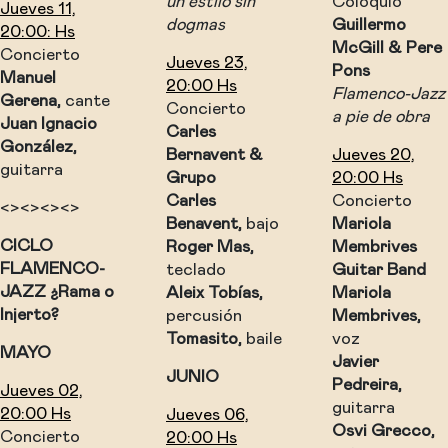
un estilo sin
Coloquio
Jueves 11,
dogmas
Guillermo
20:00: Hs
McGill & Pere
Concierto
Jueves 23,
Pons
Manuel
20:00 Hs
Flamenco-Jazz
Gerena,
cante
Concierto
a pie de obra
Juan Ignacio
Carles
González,
Bernavent &
Jueves 20,
guitarra
Grupo
20:00 Hs
Carles
Concierto
<><><><>
Benavent,
bajo
Mariola
CICLO
Roger Mas,
Membrives
FLAMENCO-
teclado
Guitar Band
JAZZ ¿Rama o
Aleix Tobías,
Mariola
Injerto?
percusión
Membrives,
Tomasito,
baile
voz
MAYO
Javier
JUNIO
Pedreira,
Jueves 02,
guitarra
20:00 Hs
Jueves 06,
Osvi Grecco,
Concierto
20:00 Hs