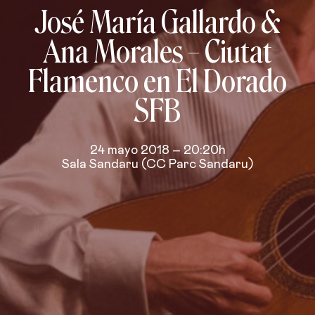
José María Gallardo &
Ana Morales – Ciutat
Flamenco en El Dorado
SFB
24 mayo 2018 – 20:20h
Sala Sandaru (CC Parc Sandaru)