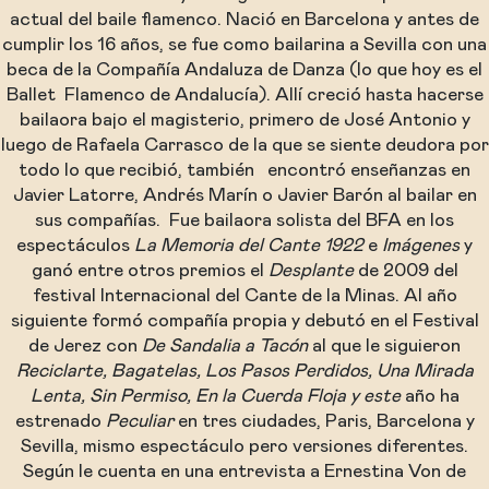
actual del baile flamenco. Nació en Barcelona y antes de
cumplir los 16 años, se fue como bailarina a Sevilla con una
beca de la Compañía Andaluza de Danza (lo que hoy es el
Ballet Flamenco de Andalucía). Allí creció hasta hacerse
bailaora bajo el magisterio, primero de José Antonio y
luego de Rafaela Carrasco de la que se siente deudora por
todo lo que recibió, también encontró enseñanzas en
Javier Latorre, Andrés Marín o Javier Barón al bailar en
sus compañías. Fue bailaora solista del BFA en los
espectáculos
La Memoria del Cante 1922
e
Imágenes
y
ganó entre otros premios el
Desplante
de 2009 del
festival Internacional del Cante de la Minas. Al año
siguiente formó compañía propia y debutó en el Festival
de Jerez con
De Sandalia a Tacón
al que le siguieron
Reciclarte, Bagatelas,
Los Pasos Perdidos, Una Mirada
Lenta, Sin Permiso, En la Cuerda Floja y este
año ha
estrenado
Peculiar
en tres ciudades, Paris, Barcelona y
Sevilla, mismo espectáculo pero versiones diferentes.
Según le cuenta en una entrevista a Ernestina Von de