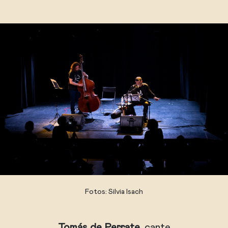
Fotos: Silvia Isach
Tomás de Perrate,
cante