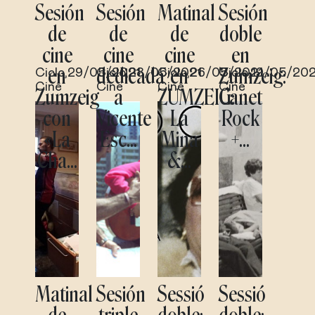
Sesión
Sesión
Matinal
Sesión
de
de
de
doble
cine
cine
cine
en
en
dedicada
en
Zumzeig:
Ciclo
,
29/05/2021
Ciclo
,
28/05/2021
Ciclo
,
26/05/2021
Ciclo
,
19/05/202
Cine
Cine
Cine
Cine
Zumzeig
a
ZUMZEIG:
Canet
con
Vicente
La
Rock
«La
Esc...
Mina
+...
Cha...
&...
Matinal
Sesión
Sessió
Sessió