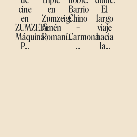
de
triple
doble:
doble:
cine
en
Barrio
El
en
Zumzeig:
Chino
largo
ZUMZEIG:
Amén
+
viaje
Máquina
Romaní...
Carmona
hacia
P...
...
la...