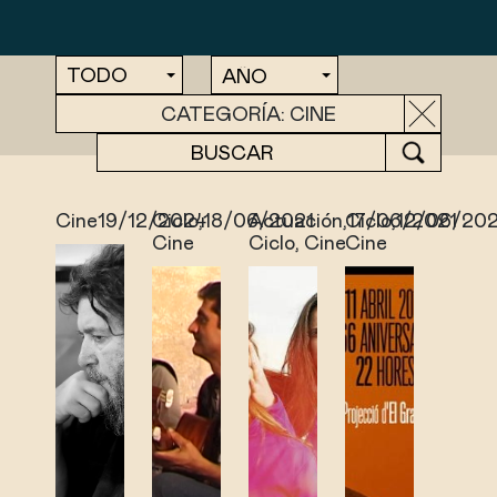
CATEGORÍA: CINE
Cine
19/12/2024
Ciclo
,
18/06/2021
Actuación
,
Ciclo
17/06/2021
,
12/06/202
Cine
Ciclo
,
Cine
Cine