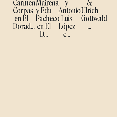
Carmen
Mairena
y
&
Corpas
y Edu
Antonio
Ulrich
en El
Pacheco
Luis
Gottwald
Dorad...
en El
López
...
D...
e...